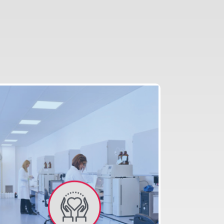
E
CONS
EMERGENCY
DENTAL
MEDICAL
HELICOPTER
CARE
TREATMENT
EDICAL
EATMENT