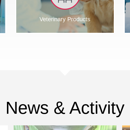
Veterinary Products
MEDICATION
MEDICAL
BLOOD
PILLS
RECORD
DONATION
HOSPITAL
BED
H
L
MENTAL
BIOCHEMICAL
News & Activity
HEALTH
ANALYSIS