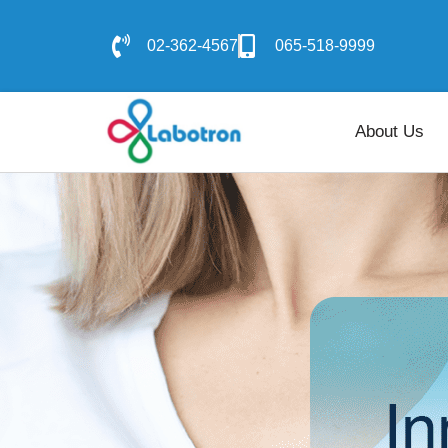
02-362-4567
065-518-9999
Home
About Us