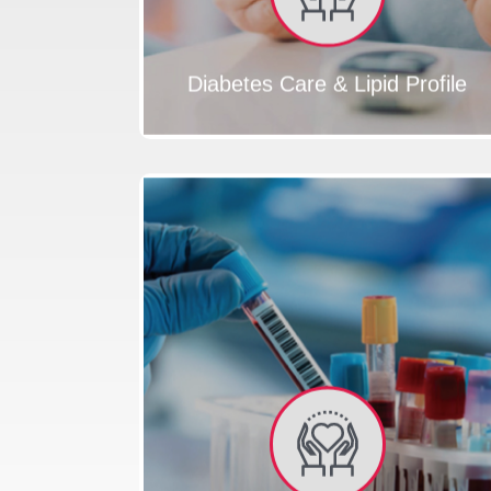
Diabetes Care & Lipid Profile
FLAT
LINE
ICONS
MEDICATION
MEDICAL
BLOOD
PILLS
RECORD
DONATION
FL
MENTAL
BIOCHEMICA
HEALTH
ANALYSIS
EMERGENCY
DENTAL
HELICOPTER
CARE