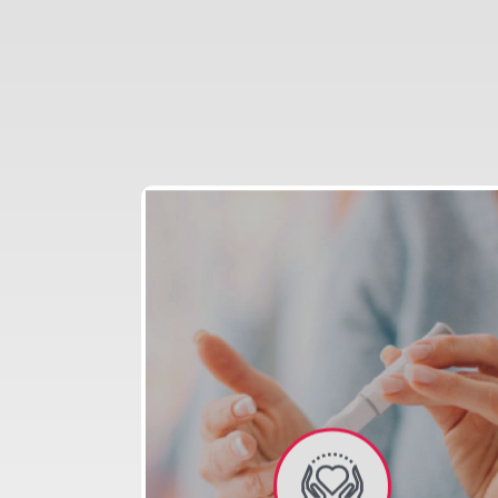
FLAT
LINE
ICONS
FL
EMERGENCY
DENTAL
HELICOPTER
CARE