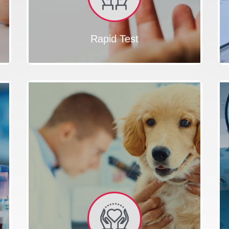
Rapid Test
MEDICATION
MEDICAL
BLOOD
PILLS
RECORD
DONATION
AT
LINE
ICONS
HOSPITAL
H
BED
MENTAL
L
BIOCHEMICAL
HEALTH
ANALYSIS
MEDICAL
TREATMENT
EMERGENCY
DENTAL
M
HELICOPTER
CARE
TR