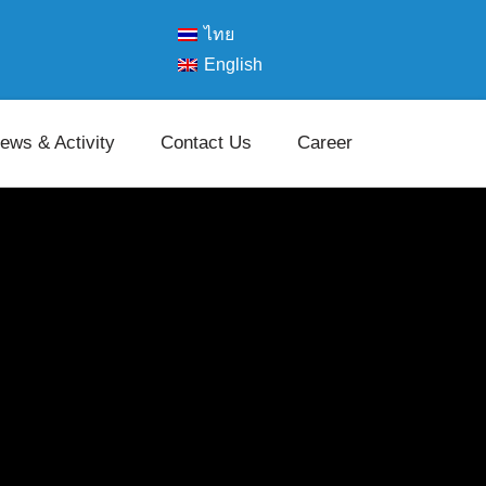
ไทย
English
ews & Activity
Contact Us
Career